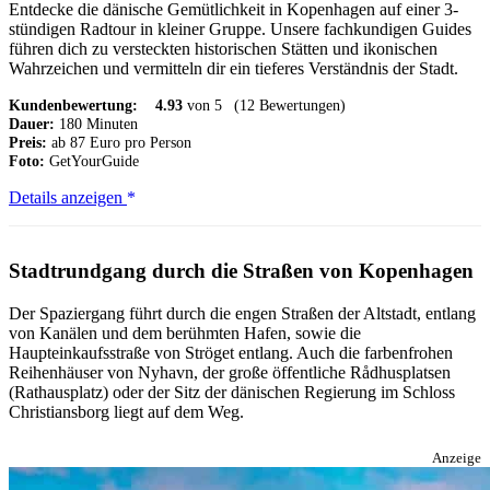
Entdecke die dänische Gemütlichkeit in Kopenhagen auf einer 3-
stündigen Radtour in kleiner Gruppe. Unsere fachkundigen Guides
führen dich zu versteckten historischen Stätten und ikonischen
Wahrzeichen und vermitteln dir ein tieferes Verständnis der Stadt.
Kundenbewertung:
4.93
von 5
(12 Bewertungen)
Dauer:
180 Minuten
Preis:
ab 87 Euro pro Person
Foto:
GetYourGuide
Best
Details anzeigen
of
Kopenhagen
Fahrradtour
Stadtrundgang durch die Straßen von Kopenhagen
-
3
Der Spaziergang führt durch die engen Straßen der Altstadt, entlang
Stunden,
von Kanälen und dem berühmten Hafen, sowie die
kleine
Haupteinkaufsstraße von Ströget entlang. Auch die farbenfrohen
Gruppe
Reihenhäuser von Nyhavn, der große öffentliche Rådhusplatsen
max.
(Rathausplatz) oder der Sitz der dänischen Regierung im Schloss
10
Christiansborg liegt auf dem Weg.
Anzeige