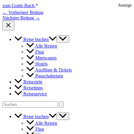
zum Gratis Buch
Anzeige
←
Vorheriger Beitrag
Nächster Beitrag
→
Reise buchen
Alle Reisen
Flug
Mietwagen
Hotels
Ausflüge & Tickets
Pauschalreisen
Reiseziele
Reisetipps
Reiseservice
Search
for:
Reise buchen
Alle Reisen
Flug