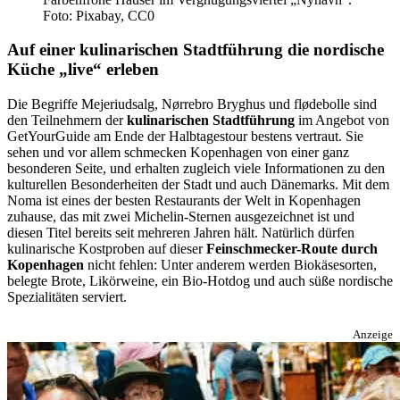
Foto: Pixabay, CC0
Auf einer kulinarischen Stadtführung die nordische
Küche „live“ erleben
Die Begriffe Mejeriudsalg, Nørrebro Bryghus und flødebolle sind
den Teilnehmern der
kulinarischen Stadtführung
im Angebot von
GetYourGuide am Ende der Halbtagestour bestens vertraut. Sie
sehen und vor allem schmecken Kopenhagen von einer ganz
besonderen Seite, und erhalten zugleich viele Informationen zu den
kulturellen Besonderheiten der Stadt und auch Dänemarks. Mit dem
Noma ist eines der besten Restaurants der Welt in Kopenhagen
zuhause, das mit zwei Michelin-Sternen ausgezeichnet ist und
diesen Titel bereits seit mehreren Jahren hält. Natürlich dürfen
kulinarische Kostproben auf dieser
Feinschmecker-Route durch
Kopenhagen
nicht fehlen: Unter anderem werden Biokäsesorten,
belegte Brote, Likörweine, ein Bio-Hotdog und auch süße nordische
Spezialitäten serviert.
Anzeige