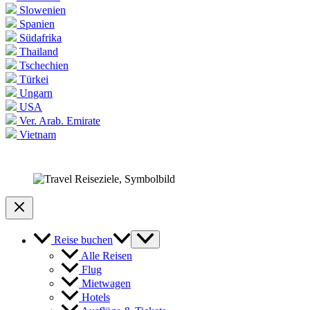
Slowenien
Spanien
Südafrika
Thailand
Tschechien
Türkei
Ungarn
USA
Ver. Arab. Emirate
Vietnam
Reise buchen
Alle Reisen
Flug
Mietwagen
Hotels