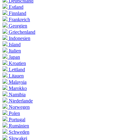
Deutschland
Estland
Finnland
Frankreich
Georgien
Griechenland
Indonesien
Island
Italien
Japan
Kroatien
Lettland
Litauen
Malaysia
Marokko
Namibia
Niederlande
Norwegen
Polen
Portugal
Rumänien
Schweden
Slowakei