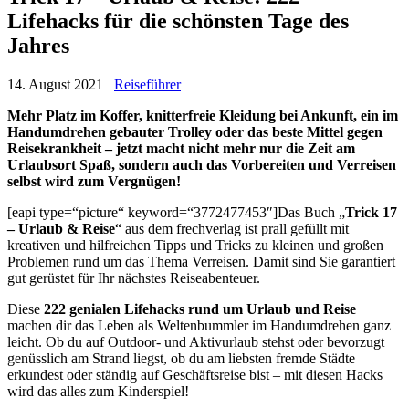
Lifehacks für die schönsten Tage des
Jahres
14. August 2021
Reiseführer
Mehr Platz im Koffer, knitterfreie Kleidung bei Ankunft, ein im
Handumdrehen gebauter Trolley oder das beste Mittel gegen
Reisekrankheit – jetzt macht nicht mehr nur die Zeit am
Urlaubsort Spaß, sondern auch das Vorbereiten und Verreisen
selbst wird zum Vergnügen!
[eapi type=“picture“ keyword=“3772477453″]Das Buch „
Trick 17
– Urlaub & Reise
“ aus dem frechverlag ist prall gefüllt mit
kreativen und hilfreichen Tipps und Tricks zu kleinen und großen
Problemen rund um das Thema Verreisen. Damit sind Sie garantiert
gut gerüstet für Ihr nächstes Reiseabenteuer.
Diese
222 genialen Lifehacks rund um Urlaub und Reise
machen dir das Leben als Weltenbummler im Handumdrehen ganz
leicht. Ob du auf Outdoor- und Aktivurlaub stehst oder bevorzugt
genüsslich am Strand liegst, ob du am liebsten fremde Städte
erkundest oder ständig auf Geschäftsreise bist – mit diesen Hacks
wird das alles zum Kinderspiel!