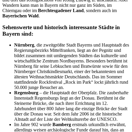
Wandern kann man in Bayern nicht nur ganz im Süden, im
Chiemgau oder im
Berchtesgadener Land
, sondern auch im
Bayerischen Wald
.
Sehenswerte und historisch interessante Städte in
Bayern sind:
Nürnberg
, die zweitgrößte Stadt Bayerns und Hauptstadt des
Regierungsbezirks Mittelfranken, liegt an der Pegnitz und
bildet zusammen mit umliegenden Städten das kulturelle und
wirtschaftliche Zentrum Nordbayerns. Besonders berühmt ist
Nürnberg für seine Lebkuchen und Bratwürste sowie für den
Nürnberger Christkindlesmarkt, einer der bekanntesten und
ältesten Weihnachtsmärkte Deutschlands. Das im Sommer
stattfindende Rockfestival „Rock im Park“ lockt jährlich rund
50.000 junge Besucher an.
Regensburg
– die Hauptstadt der Oberpfalz. Die zauberhafte
Innenstadt Regensburgs liegt an der Donau. Berühmt ist die
Steinerne Brücke, die nach ihrer Errichtung im 12.
Jahrhundert über 800 Jahre lang die einzige Brücke der Stadt
über die Donau war. Seit dem Jahr 2006 ist die historische
Altstadt auf der Liste der Weltkulturerbe der UNESCO.
Im Jahre 902 wurde
Bamberg
erstmals urkundlich erwähnt,
allerdings weisen archäologische Funde darauf hin, dass an