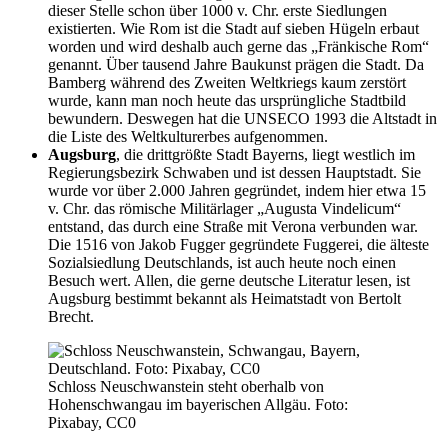
dieser Stelle schon über 1000 v. Chr. erste Siedlungen
existierten. Wie Rom ist die Stadt auf sieben Hügeln erbaut
worden und wird deshalb auch gerne das „Fränkische Rom“
genannt. Über tausend Jahre Baukunst prägen die Stadt. Da
Bamberg während des Zweiten Weltkriegs kaum zerstört
wurde, kann man noch heute das ursprüngliche Stadtbild
bewundern. Deswegen hat die UNSECO 1993 die Altstadt in
die Liste des Weltkulturerbes aufgenommen.
Augsburg
, die drittgrößte Stadt Bayerns, liegt westlich im
Regierungsbezirk Schwaben und ist dessen Hauptstadt. Sie
wurde vor über 2.000 Jahren gegründet, indem hier etwa 15
v. Chr. das römische Militärlager „Augusta Vindelicum“
entstand, das durch eine Straße mit Verona verbunden war.
Die 1516 von Jakob Fugger gegründete Fuggerei, die älteste
Sozialsiedlung Deutschlands, ist auch heute noch einen
Besuch wert. Allen, die gerne deutsche Literatur lesen, ist
Augsburg bestimmt bekannt als Heimatstadt von Bertolt
Brecht.
Schloss Neuschwanstein steht oberhalb von
Hohenschwangau im bayerischen Allgäu. Foto:
Pixabay, CC0