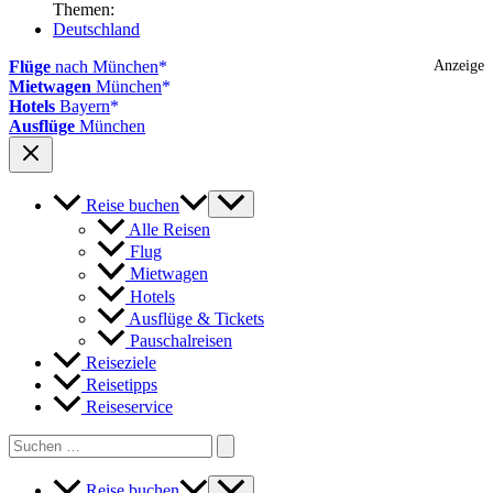
Themen:
Deutschland
Flüge
nach München
Anzeige
Mietwagen
München
Hotels
Bayern
Ausflüge
München
Reise buchen
Alle Reisen
Flug
Mietwagen
Hotels
Ausflüge & Tickets
Pauschalreisen
Reiseziele
Reisetipps
Reiseservice
Search
for:
Reise buchen