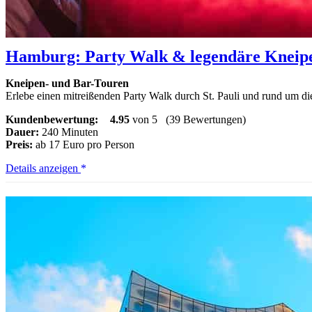
Hamburg: Party Walk & legendäre Kneipe
Kneipen- und Bar-Touren
Erlebe einen mitreißenden Party Walk durch St. Pauli und rund um d
Kundenbewertung:
4.95
von 5
(39 Bewertungen)
Dauer:
240 Minuten
Preis:
ab 17 Euro pro Person
Hamburg:
Details anzeigen
Party
Walk
&
legendäre
Kneipentour
durch
St.
Pauli
&
Reeperbahn