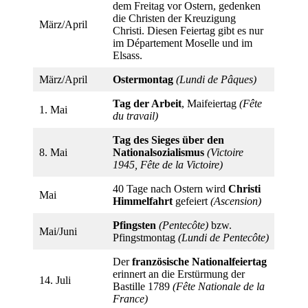
dem Freitag vor Ostern, gedenken
die Christen der Kreuzigung
März/April
Christi. Diesen Feiertag gibt es nur
im Département Moselle und im
Elsass.
März/April
Ostermontag
(Lundi de Pâques)
Tag der Arbeit
, Maifeiertag
(Fête
1. Mai
du travail)
Tag des Sieges über den
8. Mai
Nationalsozialismus
(Victoire
1945, Fête de la Victoire)
40 Tage nach Ostern wird
Christi
Mai
Himmelfahrt
gefeiert
(Ascension)
Pfingsten
(Pentecôte)
bzw.
Mai/Juni
Pfingstmontag
(Lundi de Pentecôte)
Der
französische Nationalfeiertag
erinnert an die Erstürmung der
14. Juli
Bastille 1789
(Fête Nationale de la
France)