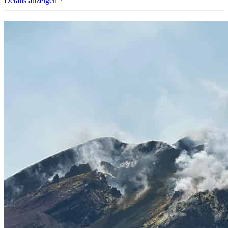
Details anzeigen
Schlucht:
Klippenspringen
&
Body-
Rafting-
Abenteuer