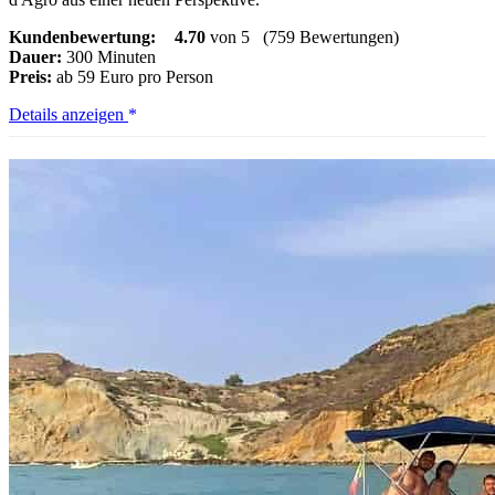
Kundenbewertung:
4.70
von 5
(759 Bewertungen)
Dauer:
300 Minuten
Preis:
ab 59 Euro pro Person
Von
Details anzeigen
Taormina:
Savoca
und
Forza
d'Agrò
Der
Pate
Tour