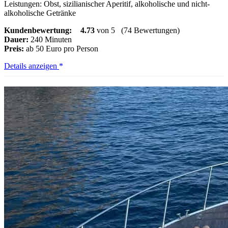
Leistungen: Obst, sizilianischer Aperitif, alkoholische und nicht-
alkoholische Getränke
Kundenbewertung:
4.73
von 5
(74 Bewertungen)
Dauer:
240 Minuten
Preis:
ab 50 Euro pro Person
Bootstour
Details anzeigen
Terrasini
und
Golfo
di
Castellammare