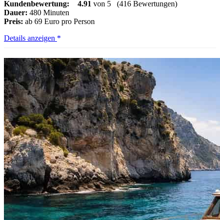
Kundenbewertung:
4.91
von 5
(416 Bewertungen)
Dauer:
480 Minuten
Preis:
ab 69 Euro pro Person
Egadi-
Details anzeigen
Bootserlebnis:
Favignana
&
Levanzo
ab
Trapani