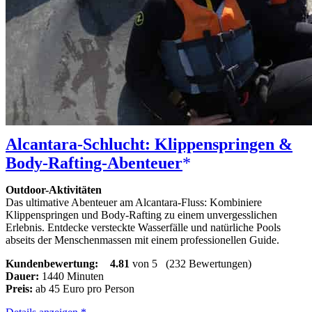
Alcantara-Schlucht: Klippenspringen &
Body-Rafting-Abenteuer
Outdoor-Aktivitäten
Das ultimative Abenteuer am Alcantara-Fluss: Kombiniere
Klippenspringen und Body-Rafting zu einem unvergesslichen
Erlebnis. Entdecke versteckte Wasserfälle und natürliche Pools
abseits der Menschenmassen mit einem professionellen Guide.
Kundenbewertung:
4.81
von 5
(232 Bewertungen)
Dauer:
1440 Minuten
Preis:
ab 45 Euro pro Person
Alcantara-