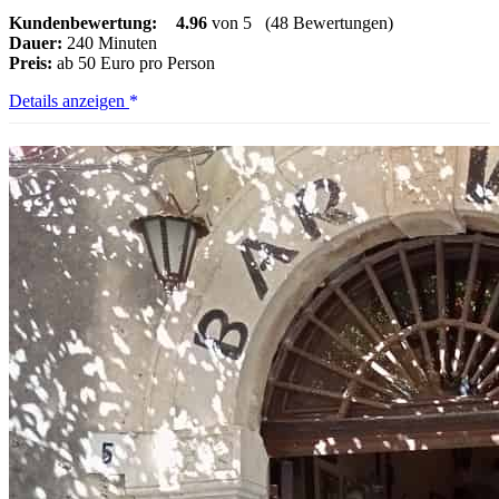
Kundenbewertung:
4.96
von 5
(48 Bewertungen)
Dauer:
240 Minuten
Preis:
ab 50 Euro pro Person
San
Details anzeigen
Vito
Lo
Capo:
Zingaro-
Bootstour
und
Aperitif