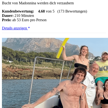
Bucht von Madonnina werden dich verzaubern
Kundenbewertung:
4.68
von 5
(173 Bewertungen)
Dauer:
210 Minuten
Preis:
ab 53 Euro pro Person
San
Details anzeigen
Leone:
Halbtagestour
Bootstour
Scala
dei
Turchi
mit
Skipper