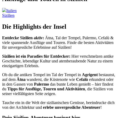
Italien
Sizilien
Die Highlights der Insel
Entdecke Sizilien aktiv:
Ätna, Tal der Tempel, Palermo, Cefalù &
viele spannende Ausflüge und Touren. Finde die besten Aktivitäten
für unvergessliche Erlebnisse auf Sizilien!
Sizilien ist ein Paradies für Entdecker:
Hier verschmelzen antike
Geschichte, lebendige Kultur und atemberaubende Natur zu einem
einzigartigen Erlebnis.
Ob du die antiken Tempel im Tal der Tempel in
Agrigent
bestaunst,
auf dem
Ätna
wanderst, die Küstenorte wie
Cefalù
erkundest oder
in den Gassen von
Palermo
das bunte Leben genießt – hier findest
du
Tipps für Ausflüge, Touren und Aktivitäten
, die Sizilien von
seiner vielfältigsten Seite zeigen.
Tauche ein in die Welt der sizilianischen Genüsse, beeindrucke dich
von der Architektur und
erlebe unvergessliche Abenteuer
!
Dein Sizilien-Abenteuer beginnt hier