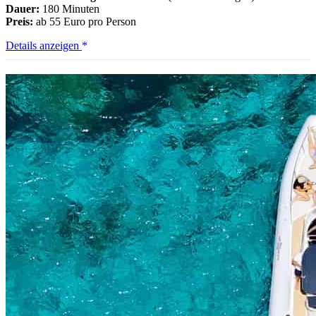
Dauer:
180 Minuten
Preis:
ab 55 Euro pro Person
Taormina
Details anzeigen
Giardini
Naxos:
Delfinbeobachtung
HQWW®
mit
Apericena