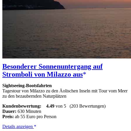
Besonderer Sonnenuntergang auf
Stromboli von Milazzo aus
Sightseeing-Bootsfahrten
Tagestour von Milazzo zu den Äolischen Inseln mit Tour vom Meer
zu den bezaubernden Naturplätzen
Kundenbewertung:
4.49
von 5
(203 Bewertungen)
Dauer:
630 Minuten
Preis:
ab 55 Euro pro Person
Besonderer
Details anzeigen