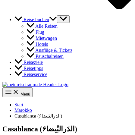
Reise buchen
Alle Reisen
Flug
Mietwagen
Hotels
Ausflüge & Tickets
Pauschalreisen
Reiseziele
Reisetipps
Reiseservice
Menü
Start
Marokko
Casablanca (الدَرالبَْيضا۶)
Casablanca (الدَرالبَْيضا۶)