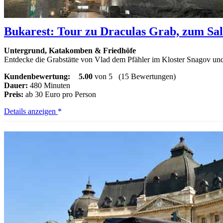
Bukarest: Tour zu Draculas Grab, zum Sa
Untergrund, Katakomben & Friedhöfe
Entdecke die Grabstätte von Vlad dem Pfähler im Kloster Snagov und 
Kundenbewertung:
5.00
von 5
(15 Bewertungen)
Dauer:
480 Minuten
Preis:
ab 30 Euro pro Person
Bukarest:
Details anzeigen
Tour
zu
Draculas
Grab,
zum
Salzbergwerk
und
zum
Kloster
Snagov