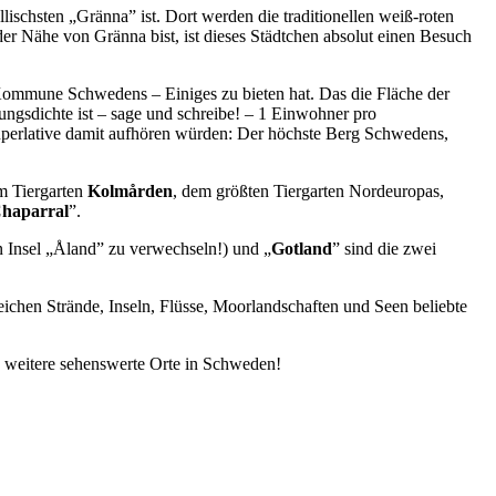
llischsten „Gränna” ist. Dort werden die traditionellen weiß-roten
er Nähe von Gränna bist, ist dieses Städtchen absolut einen Besuch
 Kommune Schwedens – Einiges zu bieten hat. Das die Fläche der
gsdichte ist – sage und schreibe! – 1 Einwohner pro
Superlative damit aufhören würden: Der höchste Berg Schwedens,
im Tiergarten
Kolmården
, dem größten Tiergarten Nordeuropas,
haparral
”.
en Insel „Åland” zu verwechseln!) und „
Gotland
” sind die zwei
chen Strände, Inseln, Flüsse, Moorlandschaften und Seen beliebte
le weitere sehenswerte Orte in Schweden!