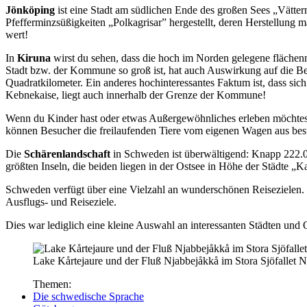
Jönköping
ist eine Stadt am südlichen Ende des großen Sees „Vättern”
Pfefferminzsüßigkeiten „Polkagrisar” hergestellt, deren Herstellung
wert!
In
Kiruna
wirst du sehen, dass die hoch im Norden gelegene flächen
Stadt bzw. der Kommune so groß ist, hat auch Auswirkung auf die B
Quadratkilometer. Ein anderes hochinteressantes Faktum ist, dass s
Kebnekaise, liegt auch innerhalb der Grenze der Kommune!
Wenn du Kinder hast oder etwas Außergewöhnliches erleben möchtest
können Besucher die freilaufenden Tiere vom eigenen Wagen aus bes
Die
Schärenlandschaft
in Schweden ist überwältigend: Knapp 222.00
größten Inseln, die beiden liegen in der Ostsee in Höhe der Städte „
Schweden verfügt über eine Vielzahl an wunderschönen Reisezielen. 
Ausflugs- und Reiseziele.
Dies war lediglich eine kleine Auswahl an interessanten Städten und
Lake Kårtejaure und der Fluß Njabbejåkkå im Stora Sjöfalle
Themen:
Die schwedische Sprache