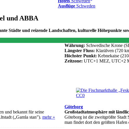
Hotels
Schweden
Ausflüge
Schweden
bel und ABBA
essante Städte und reizende Landschaften, kulturelle Höhepunkte s
Währung:
Schwedische Krone (
Längster Fluss:
Klarälven (720 k
Höchster Punkt:
Kebnekaise (210
Zeitzone:
UTC+1 MEZ, UTC+2 MES
Göteborg
en und bekannt für seine
Großstadtatmosphäre mit ländl
ltstadt („Gamla stan”).
mehr »
Göteborg ist die zweitgrößte Stadt
man findet dort den größten Hafen