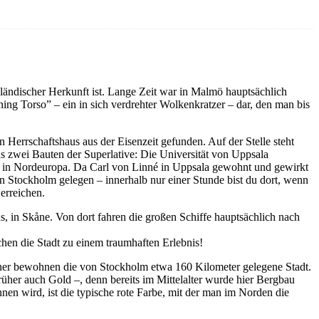
ländischer Herkunft ist. Lange Zeit war in Malmö hauptsächlich
rning Torso” – ein in sich verdrehter Wolkenkratzer – dar, den man bis
n Herrschaftshaus aus der Eisenzeit gefunden. Auf der Stelle steht
s zwei Bauten der Superlative: Die Universität von Uppsala
te in Nordeuropa. Da Carl von Linné in Uppsala gewohnt und gewirkt
on Stockholm gelegen – innerhalb nur einer Stunde bist du dort, wenn
erreichen.
ns, in Skåne. Von dort fahren die großen Schiffe hauptsächlich nach
hen die Stadt zu einem traumhaften Erlebnis!
ner bewohnen die von Stockholm etwa 160 Kilometer gelegene Stadt.
rüher auch Gold –, denn bereits im Mittelalter wurde hier Bergbau
nen wird, ist die typische rote Farbe, mit der man im Norden die