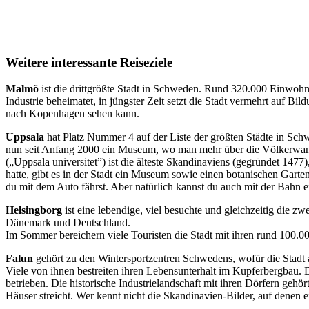
Weitere interessante Reiseziele
Malmö
ist die drittgrößte Stadt in Schweden. Rund 320.000 Einwohn
Industrie beheimatet, in jüngster Zeit setzt die Stadt vermehrt auf Bi
nach Kopenhagen sehen kann.
Uppsala
hat Platz Nummer 4 auf der Liste der größten Städte in Schwe
nun seit Anfang 2000 ein Museum, wo man mehr über die Völkerwander
(„Uppsala universitet”) ist die älteste Skandinaviens (gegründet 1
hatte, gibt es in der Stadt ein Museum sowie einen botanischen Garte
du mit dem Auto fährst. Aber natürlich kannst du auch mit der Bahn 
Helsingborg
ist eine lebendige, viel besuchte und gleichzeitig die z
Dänemark und Deutschland.
Im Sommer bereichern viele Touristen die Stadt mit ihren rund 100.0
Falun
gehört zu den Wintersportzentren Schwedens, wofür die Stadt
Viele von ihnen bestreiten ihren Lebensunterhalt im Kupferbergbau. D
betrieben. Die historische Industrielandschaft mit ihren Dörfern geh
Häuser streicht. Wer kennt nicht die Skandinavien-Bilder, auf denen ei