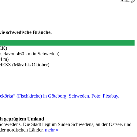
Anzeige
owie schwedische Bräuche.
SEK)
m, davon 460 km in Schweden)
4 m)
Z (März bis Oktober)
ich geprägtem Umland
 Schwedens. Die Stadt liegt im Süden Schwedens, an der Ostsee, und
 der nordischen Länder.
mehr »