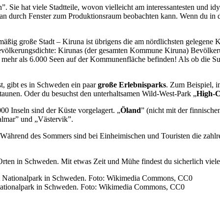
. Sie hat viele Stadtteile, wovon vielleicht am interessantesten und idy
 man durch Fenster zum Produktionsraum beobachten kann. Wenn du in d
mäßig große Stadt – Kiruna ist übrigens die am nördlichsten gelegene
evölkerungsdichte: Kirunas (der gesamten Kommune Kiruna) Bevölkerun
ich mehr als 6.000 Seen auf der Kommunenfläche befinden! Als ob die 
, gibt es in Schweden ein paar
große Erlebnisparks
. Zum Beispiel, 
taunen. Oder du besuchst den unterhaltsamen Wild-West-Park „
High-C
0 Inseln sind der Küste vorgelagert. „
Öland
” (nicht mit der finnisch
Kalmar” und „Västervik”.
Während des Sommers sind bei Einheimischen und Touristen die zahlrei
 Orten in Schweden. Mit etwas Zeit und Mühe findest du sicherlich vie
t Nationalpark in Schweden. Foto: Wikimedia Commons, CC0