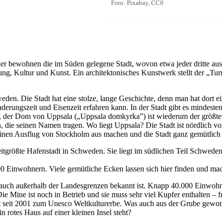
Foto: Pixabay, CC0
er bewohnen die im Süden gelegene Stadt, wovon etwa jeder dritte aus
ldung, Kultur und Kunst. Ein architektonisches Kunstwerk stellt der „Tu
den. Die Stadt hat eine stolze, lange Geschichte, denn man hat dort ei
ungszeit und Eisenzeit erfahren kann. In der Stadt gibt es mindesten
477), der Dom von Uppsala („Uppsala domkyrka”) ist wiederum der größ
n, die seinen Namen tragen. Wo liegt Uppsala? Die Stadt ist nördlich v
einen Ausflug von Stockholm aus machen und die Stadt ganz gemütlich 
weitgrößte Hafenstadt in Schweden. Sie liegt im südlichen Teil Schwede
00 Einwohnern. Viele gemütliche Ecken lassen sich hier finden und mac
 auch außerhalb der Landesgrenzen bekannt ist. Knapp 40.000 Einwoh
ie Mine ist noch in Betrieb und sie muss sehr viel Kupfer enthalten – f
ört seit 2001 zum Unesco Weltkulturerbe. Was auch aus der Grube gewon
n rotes Haus auf einer kleinen Insel steht?