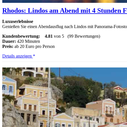
Rhodos: Lindos am Abend mit 4 Stunden Fr
Luxuserlebnisse
Genießen Sie einen Abendausflug nach Lindos mit Panorama-Fotostop
Kundenbewertung:
4.81
von 5
(99 Bewertungen)
Dauer:
420 Minuten
Preis:
ab 20 Euro pro Person
Rhodos:
Details anzeigen
Lindos
am
Abend
mit
4 Stunden
Freizeit