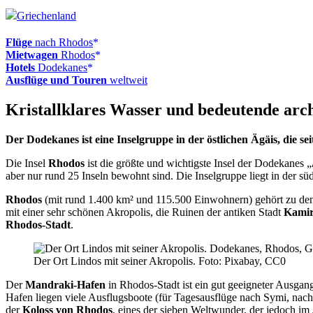
Griechenland
Flüge
nach Rhodos
Mietwagen
Rhodos
Hotels
Dodekanes
Ausflüge und Touren
weltweit
Kristallklares Wasser und bedeutende arc
Der Dodekanes ist eine Inselgruppe in der östlichen Ägäis, die se
Die Insel
Rhodos
ist die größte und wichtigste Insel der Dodekanes
aber nur rund 25 Inseln bewohnt sind. Die Inselgruppe liegt in der sü
Rhodos
(mit rund 1.400 km² und 115.500 Einwohnern) gehört zu den b
mit einer sehr schönen Akropolis, die Ruinen der antiken Stadt
Kamir
Rhodos-Stadt
.
Der Ort Lindos mit seiner Akropolis. Foto: Pixabay, CC0
Der
Mandraki-Hafen
in Rhodos-Stadt ist ein gut geeigneter Ausgan
Hafen liegen viele Ausflugsboote (für Tagesausflüge nach Symi, nach
der
Koloss von Rhodos
, eines der sieben Weltwunder, der jedoch im