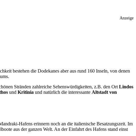
Anzeige
ichkeit bestehen die Dodekanes aber aus rund 160 Inseln, von denen
iums.
schönen Stränden zahlreiche Sehenswürdigkeiten, z.B. den Ort
Lindos
thos
und
Kritinia
und natürlich die interessante
Altstadt von
andraki-Hafens erinnern noch an die italienische Besatzungszeit. Im
boote aus der ganzen Welt. An der Einfahrt des Hafens stand einst