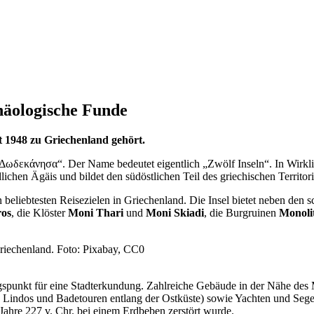
häologische Funde
it 1948 zu Griechenland gehört.
 „Δωδεκάνησα“. Der Name bedeutet eigentlich „Zwölf Inseln“. In Wirkl
dlichen Ägäis und bildet den südöstlichen Teil des griechischen Territor
eliebtesten Reisezielen in Griechenland. Die Insel bietet neben den 
os
, die Klöster
Moni Thari
und
Moni Skiadi
, die Burgruinen
Monoli
gspunkt für eine Stadterkundung. Zahlreiche Gebäude in der Nähe des M
 Lindos und Badetouren entlang der Ostküste) sowie Yachten und Segel
 Jahre 227 v. Chr. bei einem Erdbeben zerstört wurde.